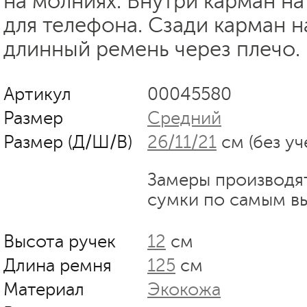
на молниях. Внутри карман н
для телефона. Сзади карман н
длинный ремень через плечо.
Артикул
00045580
Размер
Средний
Размер (Д/Ш/В)
26/11/21
см (без уч
Замеры производя
сумки по самым в
Высота ручек
12
см
Длина ремня
125
см
Материал
Экокожа