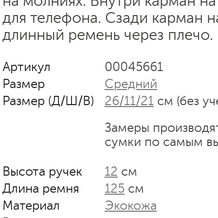
на молниях. Внутри карман н
для телефона. Сзади карман н
длинный ремень через плечо.
Артикул
00045661
Размер
Средний
Размер (Д/Ш/В)
26/11/21
см (без уч
Замеры производя
сумки по самым в
Высота ручек
12
см
Длина ремня
125
см
Материал
Экокожа