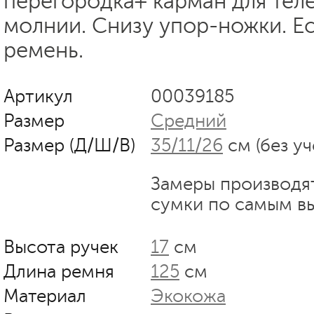
перегородка+ карман для тел
молнии. Снизу упор-ножки. Е
ремень.
Артикул
00039185
Размер
Средний
Размер (Д/Ш/В)
35/11/26
см (без уч
Замеры производя
сумки по самым в
Высота ручек
17
см
Длина ремня
125
см
Материал
Экокожа