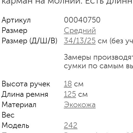
карман на молнии. Есть длин
Артикул
00040750
Размер
Средний
Размер (Д/Ш/В)
34/13/25
см (без у
Замеры производя
сумки по самым в
Высота ручек
18
см
Длина ремня
125
см
Материал
Экокожа
Вес
Модель
242