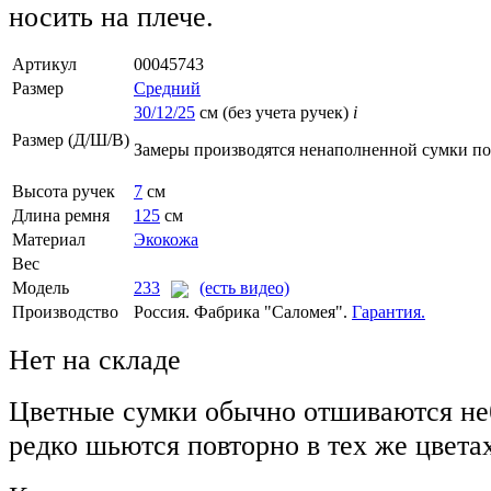
носить на плече.
Артикул
00045743
Размер
Средний
30/12/25
см (без учета ручек)
i
Размер (Д/Ш/В)
Замеры производятся ненаполненной сумки п
Высота ручек
7
см
Длина ремня
125
см
Материал
Экокожа
Вес
Модель
233
(есть видео)
Производство
Россия. Фабрика "Саломея".
Гарантия.
Нет на складе
Цветные сумки обычно отшиваются не
редко шьются повторно в тех же цвета