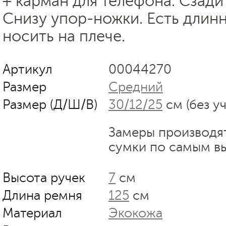
+ карман для телефона. Сзади
Снизу упор-ножки. Есть длин
носить на плече.
Артикул
00044270
Размер
Средний
Размер (Д/Ш/В)
30/12/25
см (без у
Замеры производя
сумки по самым в
Высота ручек
7
см
Длина ремня
125
см
Материал
Экокожа