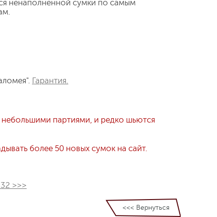
ся ненаполненной сумки по самым
ам.
аломея".
Гарантия.
 небольшими партиями, и редко шьются
ывать более 50 новых сумок на сайт.
232 >>>
<<< Вернуться