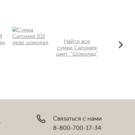
Найти все
сумки Саломея
цвет: "Шоколад"
Связаться с нами
)
8-800-700-17-34