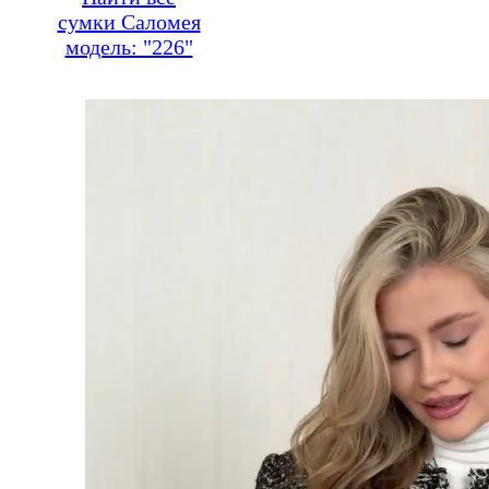
сумки Саломея
модель: "226"