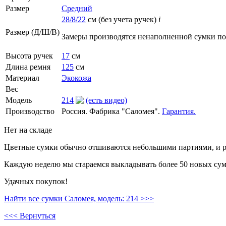
Размер
Средний
28/8/22
см (без учета ручек)
i
Размер (Д/Ш/В)
Замеры производятся ненаполненной сумки п
Высота ручек
17
см
Длина ремня
125
см
Материал
Экокожа
Вес
Модель
214
(есть видео)
Производство
Россия. Фабрика "Саломея".
Гарантия.
Нет на складе
Цветные сумки обычно отшиваются небольшими партиями, и ре
Каждую неделю мы стараемся выкладывать более 50 новых сумо
Удачных покупок!
Найти все сумки Саломея, модель: 214 >>>
<<< Вернуться