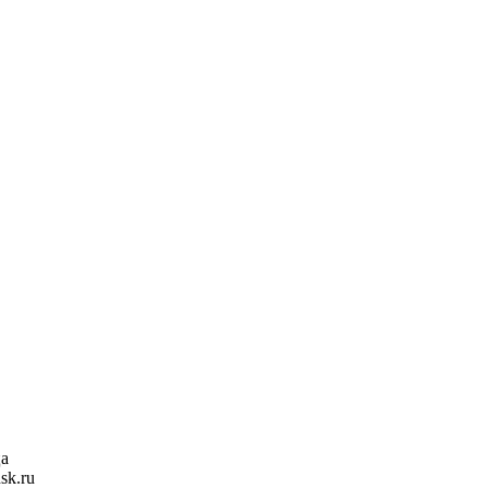
ца
sk.ru