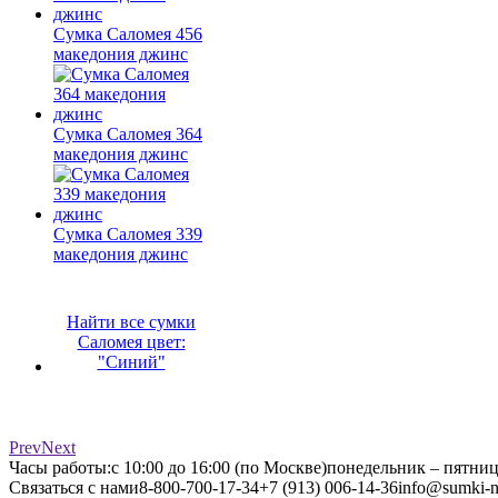
Сумка Саломея 456
македония джинс
Сумка Саломея 364
македония джинс
Сумка Саломея 339
македония джинс
Найти все сумки
Саломея цвет:
"Синий"
Prev
Next
Часы работы:
с 10:00 до 16:00 (по Москве)
понедельник – пятни
Связаться с нами
8-800-700-17-34
+7 (913) 006-14-36
info@sumki-n