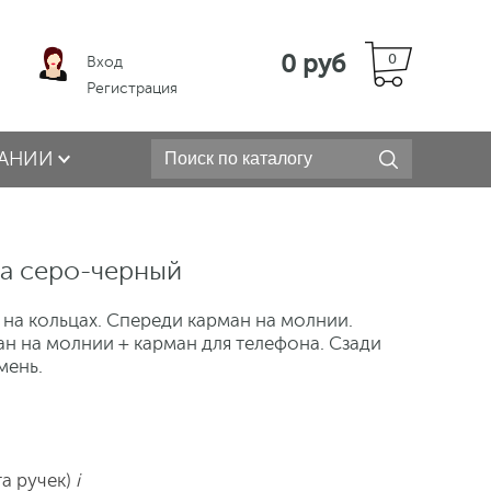
0 руб
0
Вход
Регистрация
АНИИ
та серо-черный
 на кольцах. Спереди карман на молнии.
н на молнии + карман для телефона. Сзади
мень.
та ручек)
i