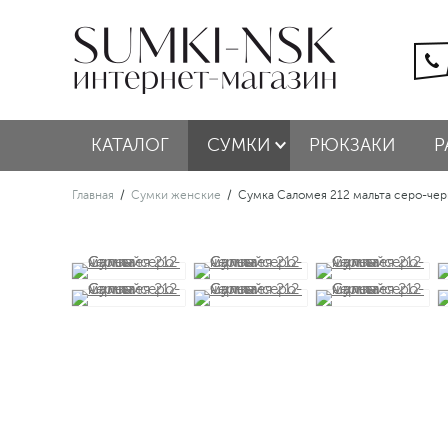
КАТАЛОГ
СУМКИ
РЮКЗАКИ
Р
Главная
/
Сумки женские
/
Сумка Саломея 212 мальта серо-че