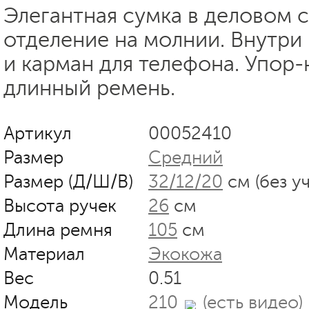
Элегантная сумка в деловом с
отделение на молнии. Внутри
и карман для телефона. Упор-
длинный ремень.
Артикул
00052410
Размер
Средний
Размер (Д/Ш/В)
32/12/20
см (без у
Высота ручек
26
см
Длина ремня
105
см
Материал
Экокожа
Вес
0.51
Модель
210
(есть видео)