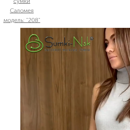
сумки
Саломея
модель: "208"