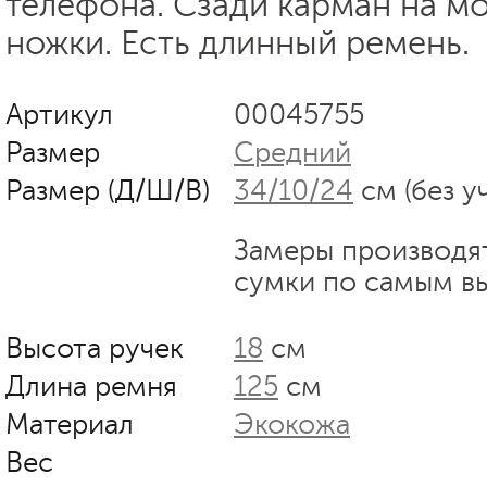
телефона. Сзади карман на мо
ножки. Есть длинный ремень.
Артикул
00045755
Размер
Средний
Размер (Д/Ш/В)
34/10/24
см (без у
Замеры производя
сумки по самым в
Высота ручек
18
см
Длина ремня
125
см
Материал
Экокожа
Вес