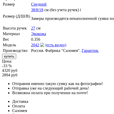
Размер
Средний
38/8/18
см (без учета ручек)
i
Размер (Д/Ш/В)
Замеры производятся ненаполненной сумки п
Высота ручек
27
см
Материал
Экокожа
Вес
0.356
Модель
2042
(есть видео)
Производство
Россия. Фабрика "Саломея".
Гарантия.
Цена:
-33 %
4320 руб
2894 руб
Отправим именно такую сумку как на фотографии!
Отправка уже на следующий рабочий день!
Возможна оплата при получении на почте!
Доставка
Оплата
Саломея