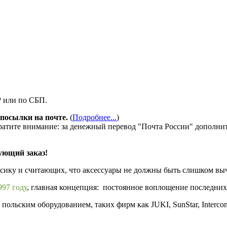
Р или по СБП.
посылки на почте.
(
Подробнее...
)
ратите внимание: за денежный перевод "Почта России" дополни
ующий заказ!
ссику и считающих, что аксессуары не должны быть слишком в
97 году
, главная концепция: постоянное воплощение последних
ольским оборудованием, таких фирм как JUKI, SunStar, Interco