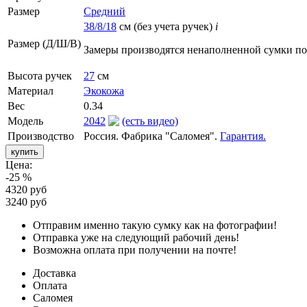
Размер
Средний
38/8/18
см (без учета ручек)
i
Размер (Д/Ш/В)
Замеры производятся ненаполненной сумки п
Высота ручек
27
см
Материал
Экокожа
Вес
0.34
Модель
2042
(есть видео)
Производство
Россия. Фабрика "Саломея".
Гарантия.
Цена:
-25 %
4320 руб
3240 руб
Отправим именно такую сумку как на фотографии!
Отправка уже на следующий рабочий день!
Возможна оплата при получении на почте!
Доставка
Оплата
Саломея