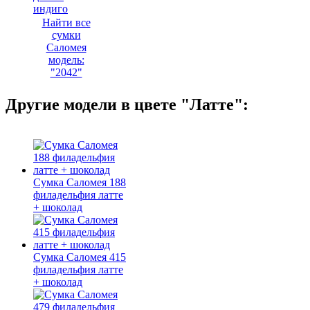
индиго
Найти все
сумки
Саломея
модель:
"2042"
Другие модели в цвете "Латте":
Сумка Саломея 188
филадельфия латте
+ шоколад
Сумка Саломея 415
филадельфия латте
+ шоколад