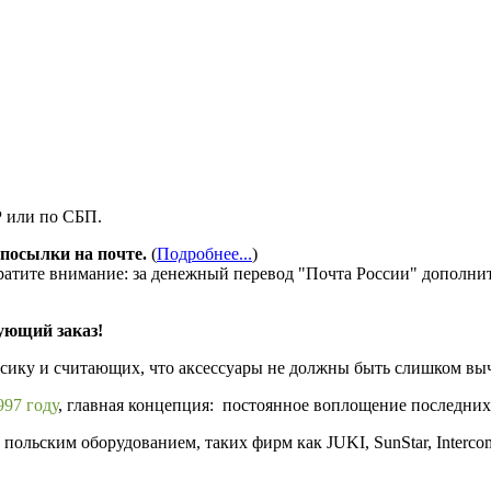
Р или по СБП.
посылки на почте.
(
Подробнее...
)
ратите внимание: за денежный перевод "Почта России" дополни
ующий заказ!
ссику и считающих, что аксессуары не должны быть слишком в
97 году
, главная концепция: постоянное воплощение последних
ольским оборудованием, таких фирм как JUKI, SunStar, Interco