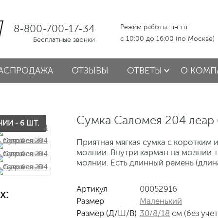
8-800-700-17-34
Режим работы: пн-пт
с 10:00 до 16:00 (по Москве)
Бесплатные звонки
АСПРОДАЖА
ОТЗЫВЫ
ОТВЕТЫ
О КОМП
Сумка Саломея 204 леар
ИИ - 6 ШТ.
Приятная мягкая сумка с коротким 
молнии. Внутри карман на молнии +
молнии. Есть длинный ремень (длина
Артикул
00052916
х:
Размер
Маленький
Размер (Д/Ш/В)
30/8/18
см (без уче