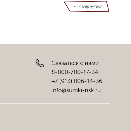
<<< Вернуться
Связаться с нами
)
8-800-700-17-34
+7 (913) 006-14-36
info@sumki-nsk.ru