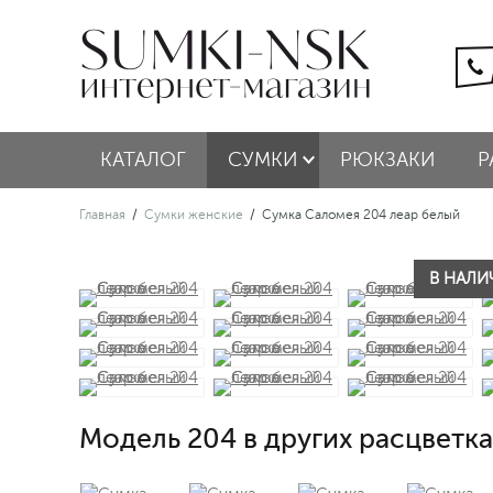
КАТАЛОГ
СУМКИ
РЮКЗАКИ
Р
Главная
/
Сумки женские
/
Сумка Саломея 204 леар белый
В НАЛИЧ
Модель 204 в других расцветка