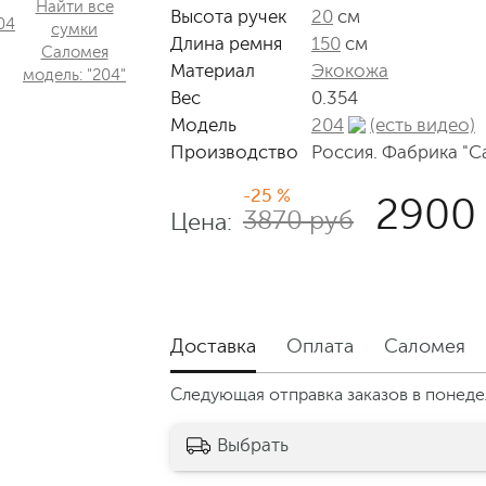
Найти все
Высота ручек
20
см
сумки
Длина ремня
150
см
Саломея
Материал
Экокожа
модель: "204"
Вес
0.354
Модель
204
(есть видео)
Производство
Россия. Фабрика "С
-25 %
2900
3870 руб
Цена:
Доставка
Оплата
Саломея
Следующая отправка заказов в понедел
Выбрать