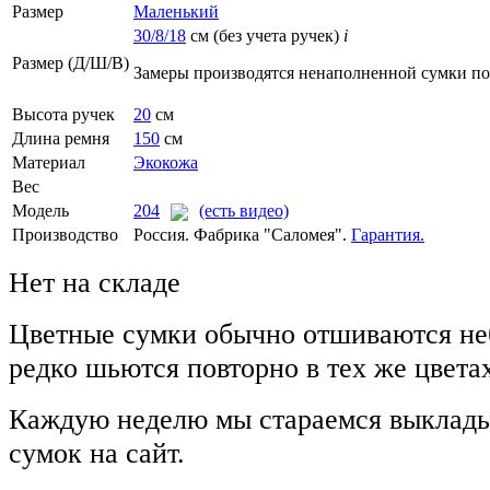
Размер
Маленький
30/8/18
см (без учета ручек)
i
Размер (Д/Ш/В)
Замеры производятся ненаполненной сумки п
Высота ручек
20
см
Длина ремня
150
см
Материал
Экокожа
Вес
Модель
204
(есть видео)
Производство
Россия. Фабрика "Саломея".
Гарантия.
Нет на складе
Цветные сумки обычно отшиваются не
редко шьются повторно в тех же цвета
Каждую неделю мы стараемся выклады
сумок на сайт.