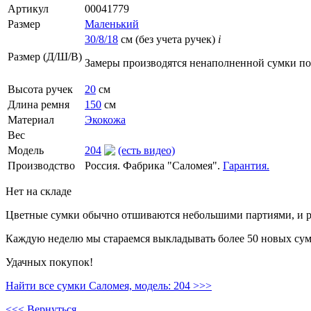
Артикул
00041779
Размер
Маленький
30/8/18
см (без учета ручек)
i
Размер (Д/Ш/В)
Замеры производятся ненаполненной сумки п
Высота ручек
20
см
Длина ремня
150
см
Материал
Экокожа
Вес
Модель
204
(есть видео)
Производство
Россия. Фабрика "Саломея".
Гарантия.
Нет на складе
Цветные сумки обычно отшиваются небольшими партиями, и ре
Каждую неделю мы стараемся выкладывать более 50 новых сумо
Удачных покупок!
Найти все сумки Саломея, модель: 204 >>>
<<< Вернуться