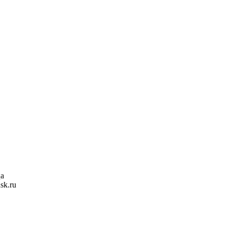
ца
sk.ru