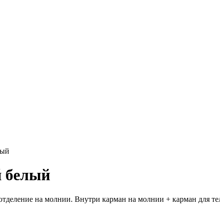
лый
й белый
отделение на молнии. Внутри карман на молнии + карман для те