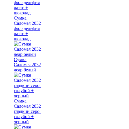
Сумка
Саломея 2032
филадельфия
латте +
шоколад
Сумка
Саломея 2032
леар белый
Сумка
Саломея 2032
гладкий серо-
голубой +
черный