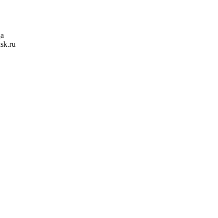
ца
sk.ru