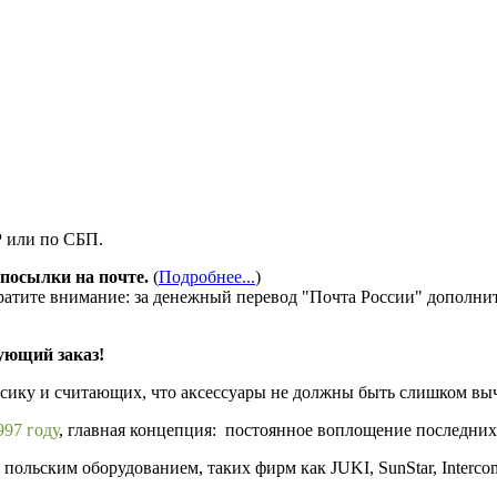
Р или по СБП.
посылки на почте.
(
Подробнее...
)
ратите внимание: за денежный перевод "Почта России" дополни
ующий заказ!
ссику и считающих, что аксессуары не должны быть слишком в
97 году
, главная концепция: постоянное воплощение последних
ольским оборудованием, таких фирм как JUKI, SunStar, Interco