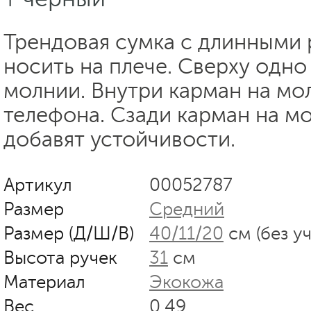
Трендовая сумка с длинными 
носить на плече. Сверху одно
молнии. Внутри карман на мо
телефона. Сзади карман на м
добавят устойчивости.
Артикул
00052787
Размер
Средний
Размер (Д/Ш/В)
40/11/20
см (без у
Высота ручек
31
см
Материал
Экокожа
Вес
0.49