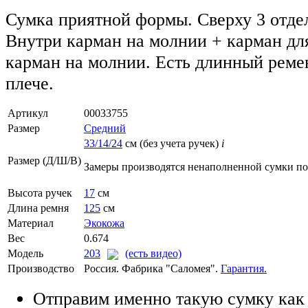
Сумка приятной формы. Сверху 3 отде
Внутри карман на молнии + карман дл
карман на молнии. Есть длинный ремен
плече.
Артикул
00033755
Размер
Средний
33/14/24
см (без учета ручек)
i
Размер (Д/Ш/В)
Замеры производятся ненаполненной сумки п
Высота ручек
17
см
Длина ремня
125
см
Материал
Экокожа
Вес
0.674
Модель
203
(есть видео)
Производство
Россия. Фабрика "Саломея".
Гарантия.
Отправим именно такую сумку как