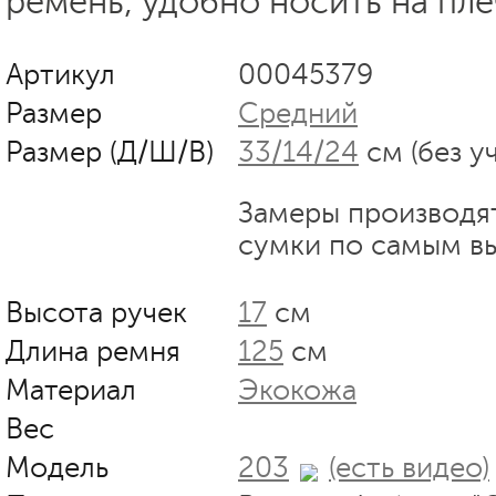
ремень, удобно носить на пле
Артикул
00045379
Размер
Средний
Размер (Д/Ш/В)
33/14/24
см (без у
Замеры производя
сумки по самым в
Высота ручек
17
см
Длина ремня
125
см
Материал
Экокожа
Вес
Модель
203
(есть видео)