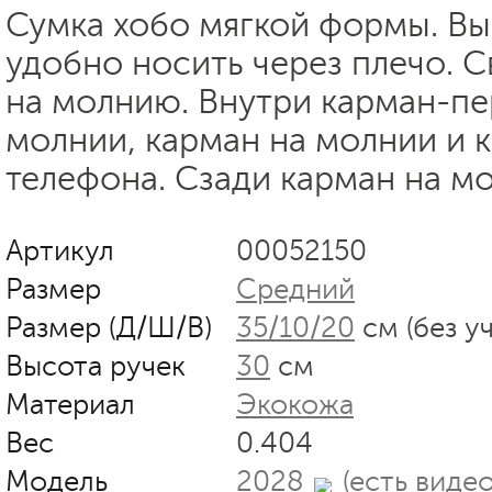
Сумка хобо мягкой формы. Вы
удобно носить через плечо. С
на молнию. Внутри карман-пе
молнии, карман на молнии и 
телефона. Сзади карман на м
Артикул
00052150
Размер
Средний
Размер (Д/Ш/В)
35/10/20
см (без у
Высота ручек
30
см
Материал
Экокожа
Вес
0.404
Модель
2028
(есть видео