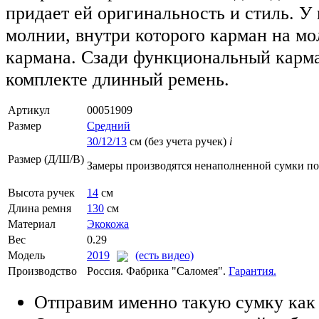
придает ей оригинальность и стиль. У 
молнии, внутри которого карман на мо
кармана. Сзади функциональный карма
комплекте длинный ремень.
Артикул
00051909
Размер
Средний
30/12/13
см (без учета ручек)
i
Размер (Д/Ш/В)
Замеры производятся ненаполненной сумки п
Высота ручек
14
см
Длина ремня
130
см
Материал
Экокожа
Вес
0.29
Модель
2019
(есть видео)
Производство
Россия. Фабрика "Саломея".
Гарантия.
Отправим именно такую сумку как