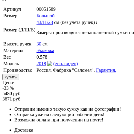
Артикул
00051589
Размер
Большой
43/11/23
см (без учета ручек)
i
Размер (Д/Ш/В)
Замеры производятся ненаполненной сумки п
Высота ручек
30
см
Материал
Экокожа
Вес
0.578
Модель
2018
(есть видео)
Производство
Россия. Фабрика "Саломея".
Гарантия.
Цена:
-33 %
5480 руб
3671 руб
Отправим именно такую сумку как на фотографии!
Отправка уже на следующий рабочий день!
Возможна оплата при получении на почте!
Доставка