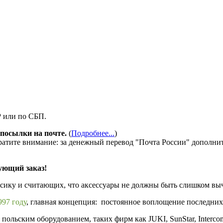
Р или по СБП.
посылки на почте.
(
Подробнее...
)
ратите внимание: за денежный перевод "Почта России" дополни
ующий заказ!
ссику и считающих, что аксессуары не должны быть слишком в
97 году
, главная концепция: постоянное воплощение последних
ольским оборудованием, таких фирм как JUKI, SunStar, Interco