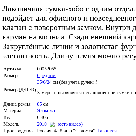
Лаконичная сумка-хобо с одним отдел
подойдет для офисного и повседневног
клапан с поворотным замком. Внутри 
карман на молнии. Сзади внешний кар
Закруглённые линии и золотистая фур
элегантность. Длину ремня можно регу
Артикул
00052055
Размер
Средний
35/6/24
см (без учета ручек)
i
Размер (Д/Ш/В)
Замеры производятся ненаполненной сумки п
Длина ремня
85
см
Материал
Экокожа
Вес
0.406
Модель
2010
(есть видео)
Производство
Россия. Фабрика "Саломея".
Гарантия.