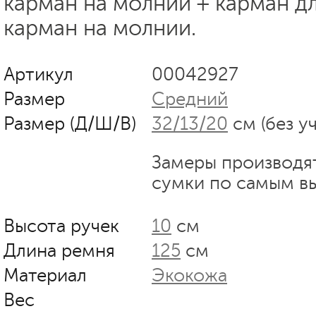
карман на молнии + карман д
карман на молнии.
Артикул
00042927
Размер
Средний
Размер (Д/Ш/В)
32/13/20
см (без у
Замеры производя
сумки по самым в
Высота ручек
10
см
Длина ремня
125
см
Материал
Экокожа
Вес