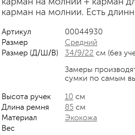
карман на молнии + карман д
карман на молнии. Есть длин
Артикул
00044930
Размер
Средний
Размер (Д/Ш/В)
34/9/22
см (без уч
Замеры производя
сумки по самым в
Высота ручек
10
см
Длина ремня
85
см
Материал
Экокожа
Вес