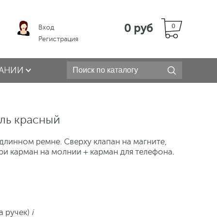
0 руб
0
Вход
Регистрация
АНИИ
ль красный
длинном ремне. Сверху клапан на магните,
ри карман на молнии + карман для телефона.
а ручек)
i