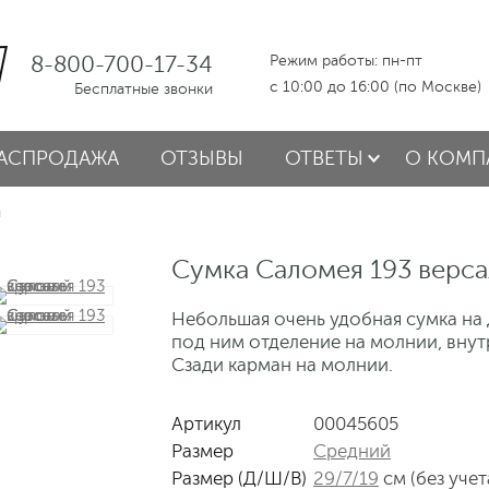
8-800-700-17-34
Режим работы: пн-пт
с 10:00 до 16:00 (по Москве)
Бесплатные звонки
АСПРОДАЖА
ОТЗЫВЫ
ОТВЕТЫ
О КОМП
й
Сумка Саломея 193 верса
Небольшая очень удобная сумка на 
под ним отделение на молнии, внут
Сзади карман на молнии.
Артикул
00045605
Размер
Средний
Размер (Д/Ш/В)
29/7/19
см (без учет