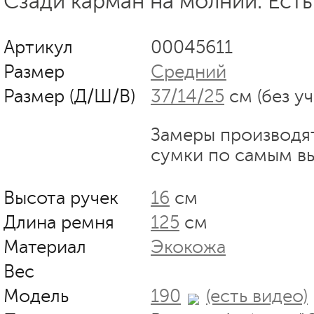
Сзади карман на молнии. Ест
Артикул
00045611
Размер
Средний
Размер (Д/Ш/В)
37/14/25
см (без у
Замеры производя
сумки по самым в
Высота ручек
16
см
Длина ремня
125
см
Материал
Экокожа
Вес
Модель
190
(есть видео)