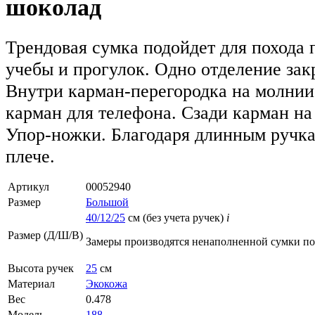
шоколад
Трендовая сумка подойдет для похода 
учебы и прогулок. Одно отделение зак
Внутри карман-перегородка на молнии
карман для телефона. Сзади карман на
Упор-ножки. Благодаря длинным ручк
плече.
Артикул
00052940
Размер
Большой
40/12/25
см (без учета ручек)
i
Размер (Д/Ш/В)
Замеры производятся ненаполненной сумки п
Высота ручек
25
см
Материал
Экокожа
Вес
0.478
Модель
188