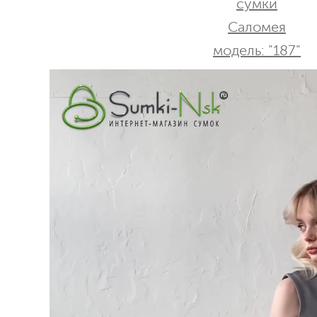
сумки
Саломея
модель: "187"