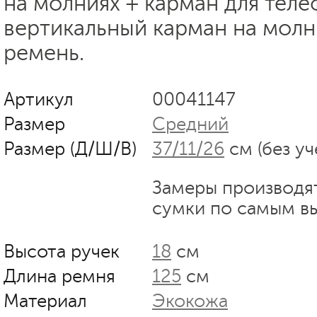
на молниях + карман для теле
вертикальный карман на молн
ремень.
Артикул
00041147
Размер
Средний
Размер (Д/Ш/В)
37/11/26
см (без уч
Замеры производя
сумки по самым в
Высота ручек
18
см
Длина ремня
125
см
Материал
Экокожа