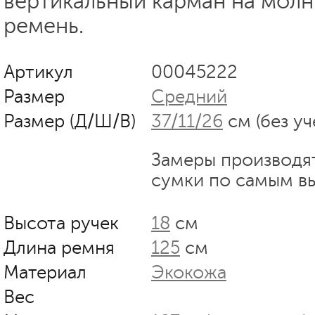
вертикальный карман на молн
ремень.
Артикул
00045222
Размер
Средний
Размер (Д/Ш/В)
37/11/26
см (без уч
Замеры производя
сумки по самым в
Высота ручек
18
см
Длина ремня
125
см
Материал
Экокожа
Вес