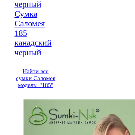
Сумка
Саломея
185
канадский
черный
Найти все
сумки Саломея
модель: "185"