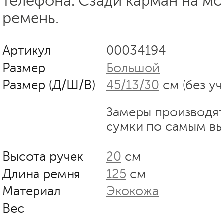
телефона. Сзади карман на м
ремень.
Артикул
00034194
Размер
Большой
Размер (Д/Ш/В)
45/13/30
см (без у
Замеры производя
сумки по самым в
Высота ручек
20
см
Длина ремня
125
см
Материал
Экокожа
Вес