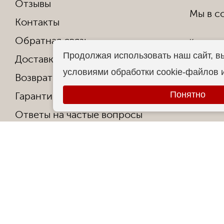
Отзывы
Мы в со
Контакты
Обратная связь
Копирован
Продолжая использовать наш сайт, в
Доставка и оплата
Все права
условиями обработки cookie-файлов 
Возврат и обмен
Понятно
Гарантия от производителя
Ответы на частые вопросы
Контакты
О фабрике
Сертификаты и награды
Политика конфиденциальности