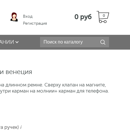
0 руб
0
Вход
Регистрация
АНИИ
и венеция
а длинном ремне. Сверху клапан на магните,
нутри карман на молнии+ карман для телефона.
та ручек)
i