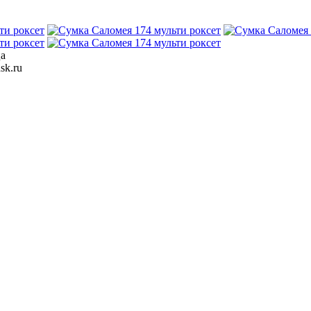
ца
sk.ru