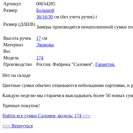
Артикул
00034285
Размер
Большой
36/16/30
см (без учета ручек)
i
Размер (Д/Ш/В)
Замеры производятся ненаполненной сумки п
Высота ручек
17
см
Материал
Экокожа
Вес
Модель
174
Производство
Россия. Фабрика "Саломея".
Гарантия.
Нет на складе
Цветные сумки обычно отшиваются небольшими партиями, и ре
Каждую неделю мы стараемся выкладывать более 50 новых сумо
Удачных покупок!
Найти все сумки Саломея, модель: 174 >>>
<<< Вернуться