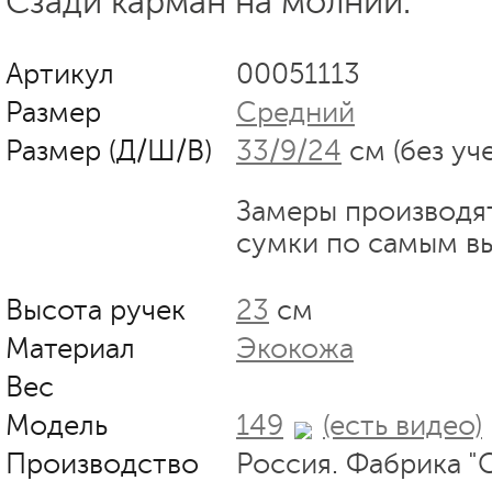
Сзади карман на молнии.
Артикул
00051113
Размер
Средний
Размер (Д/Ш/В)
33/9/24
см (без уч
Замеры производя
сумки по самым в
Высота ручек
23
см
Материал
Экокожа
Вес
Модель
149
(есть видео)
Производство
Россия. Фабрика "