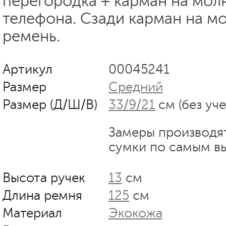
перегородка + карман на мол
телефона. Сзади карман на м
ремень.
Артикул
00045241
Размер
Средний
Размер (Д/Ш/В)
33/9/21
см (без уч
Замеры производя
сумки по самым в
Высота ручек
13
см
Длина ремня
125
см
Материал
Экокожа