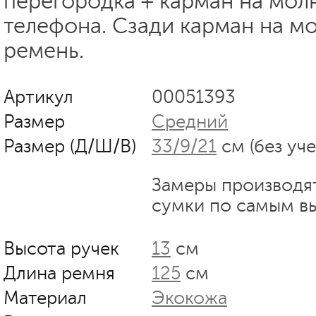
перегородка + карман на мол
телефона. Сзади карман на м
ремень.
Артикул
00051393
Размер
Средний
Размер (Д/Ш/В)
33/9/21
см (без уч
Замеры производя
сумки по самым в
Высота ручек
13
см
Длина ремня
125
см
Материал
Экокожа