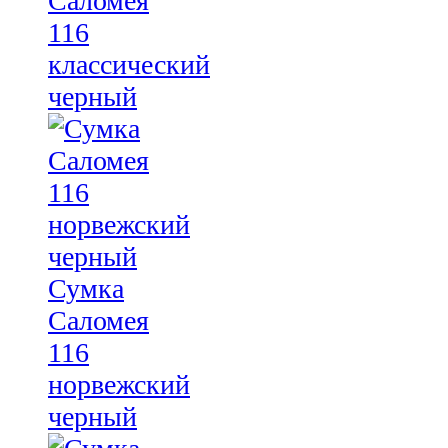
Саломея
116
классический
черный
Сумка
Саломея
116
норвежский
черный