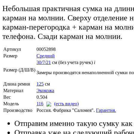
Небольшая практичная сумка на длинн
карман на молнии. Сверху отделение 
карман-перегородка + карман на молн
телефона. Сзади карман на молнии.
Артикул
00052898
Размер
Средний
30/7/21
см (без учета ручек)
i
Размер (Д/Ш/В)
Замеры производятся ненаполненной сумки п
Длина ремня
125
см
Материал
Экокожа
Вес
0.504
Модель
116
(есть видео)
Производство
Россия. Фабрика "Саломея".
Гарантия.
Отправим именно такую сумку как
Отправка уже на следующий рабоч