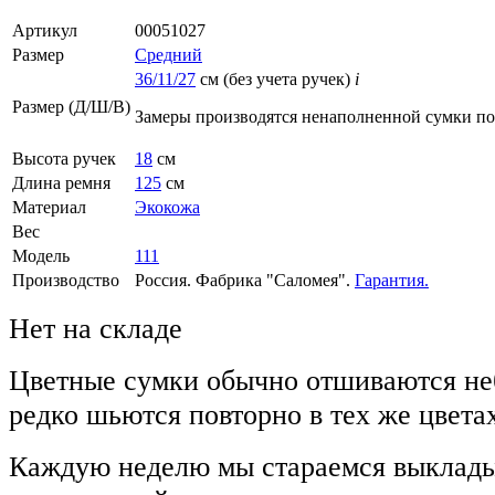
Артикул
00051027
Размер
Средний
36/11/27
см (без учета ручек)
i
Размер (Д/Ш/В)
Замеры производятся ненаполненной сумки п
Высота ручек
18
см
Длина ремня
125
см
Материал
Экокожа
Вес
Модель
111
Производство
Россия. Фабрика "Саломея".
Гарантия.
Нет на складе
Цветные сумки обычно отшиваются не
редко шьются повторно в тех же цвета
Каждую неделю мы стараемся выклады