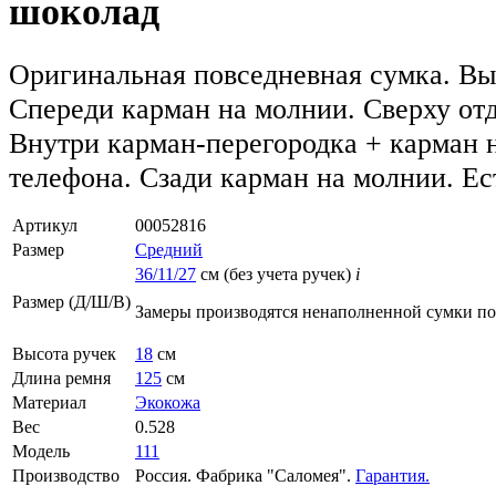
шоколад
Оригинальная повседневная сумка. Выс
Спереди карман на молнии. Сверху от
Внутри карман-перегородка + карман 
телефона. Сзади карман на молнии. Ес
Артикул
00052816
Размер
Средний
36/11/27
см (без учета ручек)
i
Размер (Д/Ш/В)
Замеры производятся ненаполненной сумки п
Высота ручек
18
см
Длина ремня
125
см
Материал
Экокожа
Вес
0.528
Модель
111
Производство
Россия. Фабрика "Саломея".
Гарантия.