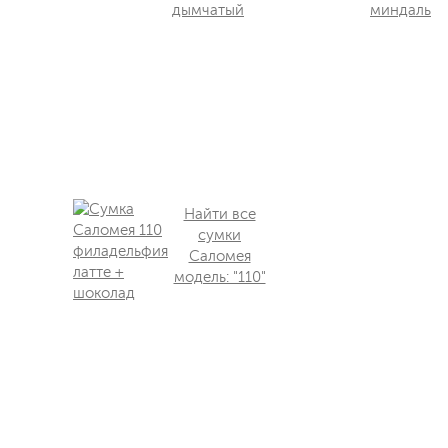
Найти все
сумки
Саломея
модель: "110"