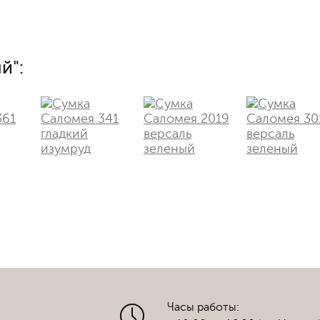
й":
Часы работы: