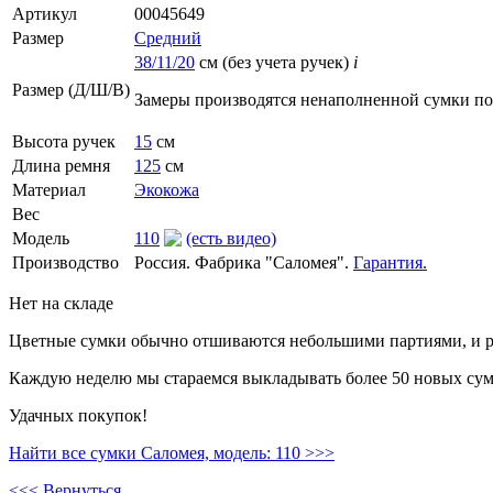
Артикул
00045649
Размер
Средний
38/11/20
см (без учета ручек)
i
Размер (Д/Ш/В)
Замеры производятся ненаполненной сумки п
Высота ручек
15
см
Длина ремня
125
см
Материал
Экокожа
Вес
Модель
110
(есть видео)
Производство
Россия. Фабрика "Саломея".
Гарантия.
Нет на складе
Цветные сумки обычно отшиваются небольшими партиями, и ре
Каждую неделю мы стараемся выкладывать более 50 новых сумо
Удачных покупок!
Найти все сумки Саломея, модель: 110 >>>
<<< Вернуться