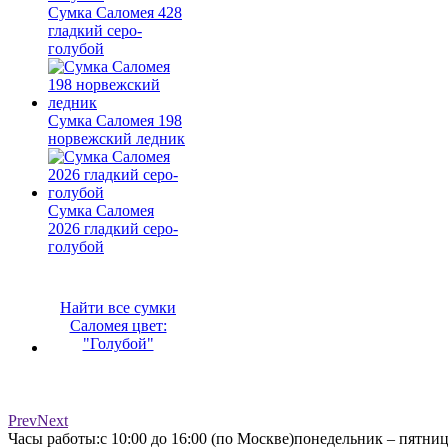
Сумка Саломея 428
гладкий серо-
голубой
Сумка Саломея 198
норвежский ледник
Сумка Саломея
2026 гладкий серо-
голубой
Найти все сумки
Саломея цвет:
"Голубой"
Prev
Next
Часы работы:
с 10:00 до 16:00 (по Москве)
понедельник – пятни