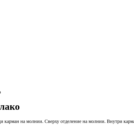
о
блако
ди карман на молнии. Сверху отделение на молнии. Внутри карм