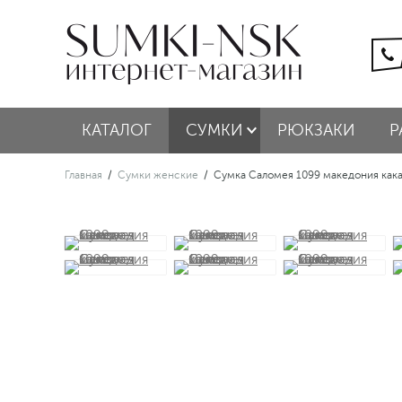
КАТАЛОГ
СУМКИ
РЮКЗАКИ
Р
Главная
/
Сумки женские
/
Сумка Саломея 1099 македония кака