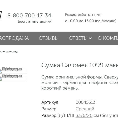
8-800-700-17-34
Режим работы: пн-пт
с 10:00 до 16:00 (по Москве)
Бесплатные звонки
АСПРОДАЖА
ОТЗЫВЫ
ОТВЕТЫ
О КОМП
о + шоколад
Сумка Саломея 1099 мак
Сумка оригинальной формы. Сверху
молнии + карман для телефона. Сза
короткий ремень.
Артикул
00045513
Размер
Средний
Размер (Д/Ш/В)
33/6/20
см (без уче