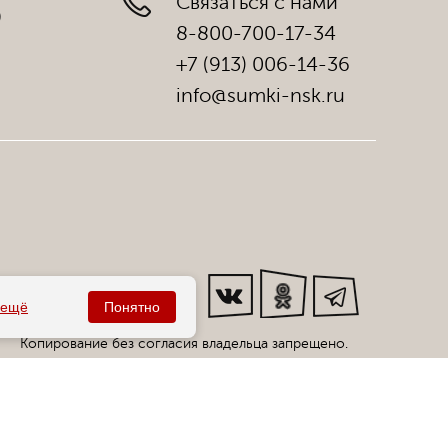
Связаться с нами
)
8-800-700-17-34
+7 (913) 006-14-36
info@sumki-nsk.ru
Мы в соц. сетях:
ещё
Понятно
Копирование без согласия владельца запрещено.
Все права защищены статьей 146 УК РФ.
циальный интернет-магазин сумок фабрики «Саломея»