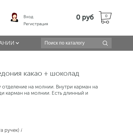
0 руб
0
Вход
Регистрация
АНИИ
едония какао + шоколад
 отделение на молнии. Внутри карман на
ди карман на молнии. Есть длинный и
та ручек)
i