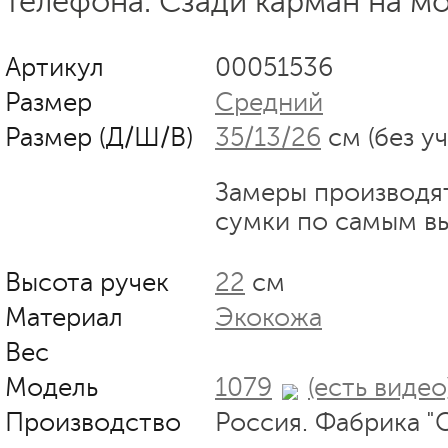
телефона. Сзади карман на м
Артикул
00051536
Размер
Средний
Размер (Д/Ш/В)
35/13/26
см (без у
Замеры производя
сумки по самым в
Высота ручек
22
см
Материал
Экокожа
Вес
Модель
1079
(есть видео
Производство
Россия. Фабрика "