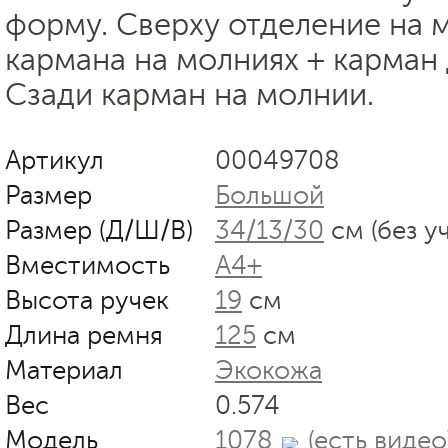
форму. Сверху отделение на 
кармана на молниях + карман 
Сзади карман на молнии.
Артикул
00049708
Размер
Большой
Размер (Д/Ш/В)
34/13/30
см (без у
Вместимость
А4+
Высота ручек
19
см
Длина ремня
125
см
Материал
Экокожа
Вес
0.574
Модель
1078
(есть видео