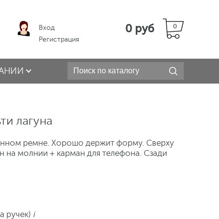
0 руб
0
Вход
Регистрация
АНИИ
ти лагуна
инном ремне. Хорошо держит форму. Сверху
н на молнии + карман для телефона. Сзади
та ручек)
i