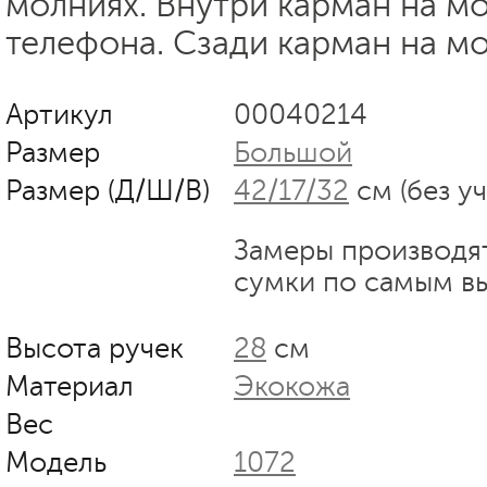
молниях. Внутри карман на м
телефона. Сзади карман на м
Артикул
00040214
Размер
Большой
Размер (Д/Ш/В)
42/17/32
см (без у
Замеры производя
сумки по самым в
Высота ручек
28
см
Материал
Экокожа
Вес
Модель
1072