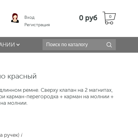
0 руб
0
Вход
Регистрация
АНИИ
ио красный
длинном ремне. Сверху клапан на 2 магнитах,
ри карман-перегородка + карман на молнии +
 на молнии.
та ручек)
i