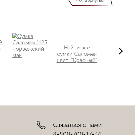
<<< Вернуться
Найти все
сумки Саломея
цвет: "Красный"
Связаться с нами
)
8-800-700-17-34